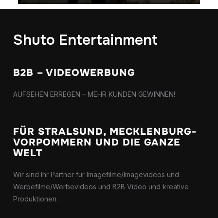
Tanzsportclub Blau Weiß Stralsund
Wahlwerbung Dirk Kanngießer
Shuto Entertainment
B2B – VIDEOWERBUNG
AUFSEHEN ERREGEN – MEHR KUNDEN GEWINNEN!
FÜR STRALSUND, MECKLENBURG-
VORPOMMERN UND DIE GANZE
WELT
Wir sind Ihr Partner für Imagefilme/Imagevideos und
Werbefilme/Werbevideos und B2B Video und kreative
Produktionen.