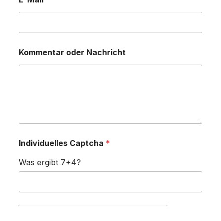
Kommentar oder Nachricht
*
Individuelles Captcha
*
E
-
Was ergibt 7+4?
M
a
i
l
K
o
m