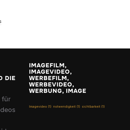
s
IMAGEFILM,
IMAGEVIDEO,
 DIE
WERBEFILM,
WERBEVIDEO,
WERBUNG, IMAGE
 für
Imagevideo
(1)
notwendigkeit
(1)
sichtbarkeit
(1)
ideos