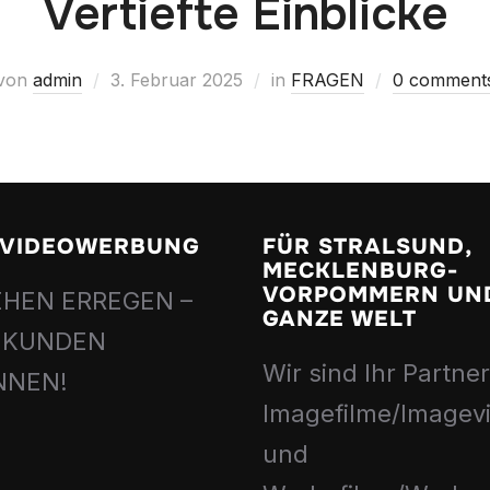
Vertiefte Einblicke
von
admin
3. Februar 2025
in
FRAGEN
0 comment
– VIDEOWERBUNG
FÜR STRALSUND,
MECKLENBURG-
VORPOMMERN UND
HEN ERREGEN –
GANZE WELT
 KUNDEN
Wir sind Ihr Partner
NNEN!
Imagefilme/Imagev
und