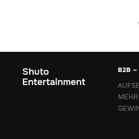
Shuto
B2B 
Entertainment
AUFSE
MEHR
GEWI