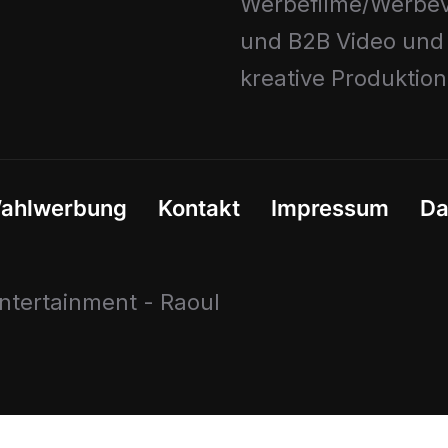
Werbefilme/Werbev
und B2B Video und
kreative Produktio
ahlwerbung
Kontakt
Impressum
Da
tertainment - Raoul