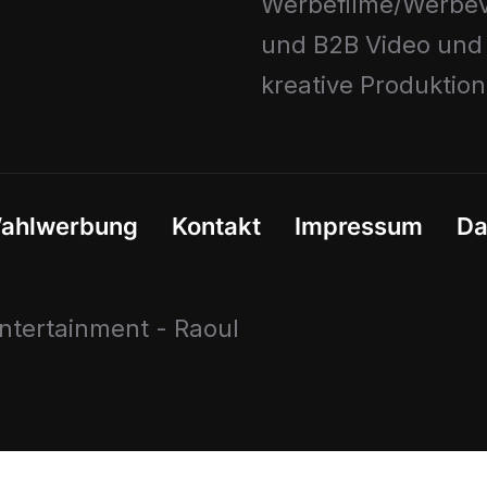
Werbefilme/Werbev
und B2B Video und
kreative Produktio
ahlwerbung
Kontakt
Impressum
Da
tertainment - Raoul