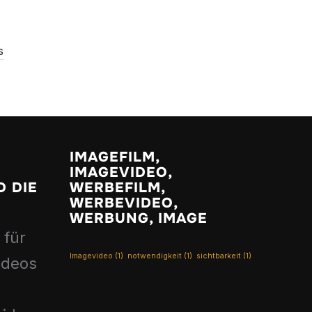
s
IMAGEFILM,
IMAGEVIDEO,
 DIE
WERBEFILM,
WERBEVIDEO,
WERBUNG, IMAGE
 für
Imagevideo
(1)
notwendigkeit
(1)
sichtbarkeit
(1)
ideos