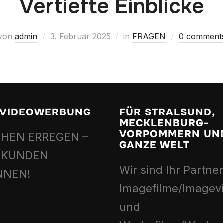
Vertiefte Einblicke
von
admin
3. Februar 2025
in
FRAGEN
0 comment
– VIDEOWERBUNG
FÜR STRALSUND,
MECKLENBURG-
VORPOMMERN UND
HEN ERREGEN –
GANZE WELT
 KUNDEN
Wir sind Ihr Partner
NNEN!
Imagefilme/Imagev
und