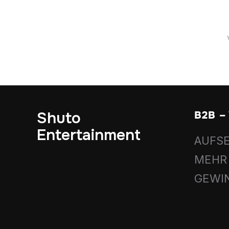
Shuto
B2B 
Entertainment
AUFSE
MEHR
GEWI